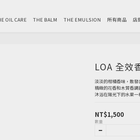
E OIL CARE
THE BALM
THE EMULSION
所有商品
店
LOA 全效
淡淡的柑橘香味，散發
精緻的花香和木質香調
沐浴在陽光下的水果一
NT$1,500
數量