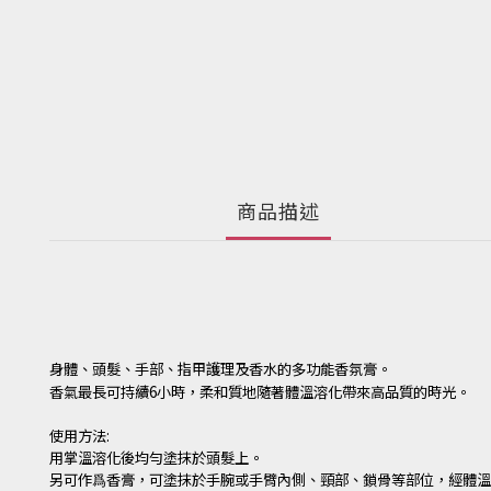
商品描述
身體、頭髮、手部、指甲護理及香水的多功能香氛膏。
香氣最長可持續6小時，柔和質地隨著體溫溶化帶來高品質的時光。
使用方法:
用掌溫溶化後
均勻塗抹於頭髮上。
另可作爲香膏，可塗抹於手腕或手臂內側、頸部、鎖骨等部位，經體