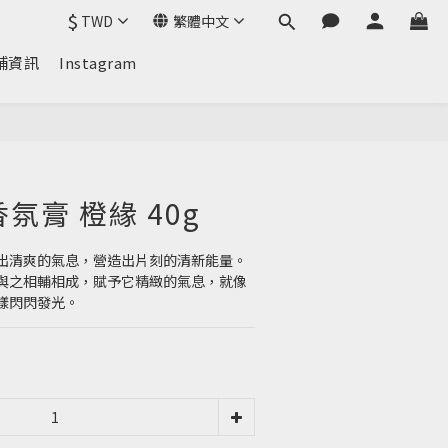
$
TWD
繁體中文
鋪資訊
Instagram
香氛膏 橙緣 40g
出清爽的氣息，營造出片刻的清新能量。
與之相輔相成，賦予它精緻的氣息，就像
樣閃閃發光。