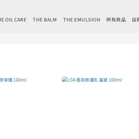
E OIL CARE
THE BALM
THE EMULSION
所有商品
店